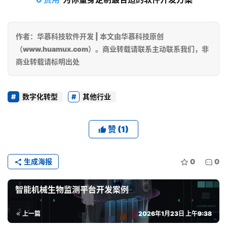
-
0
作者：华慕科技软件开发 | 本文由华慕科技原创
（www.huamux.com）。商业转载请联系主动联系我们，非
0
商业转载请标明出处
6
5
数字化转型
其他行业
赞
(1)
生成海报
0
0
智能机械生物监测平台开发案例
上一篇
2026年1月23日 上午9:38