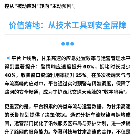
解
控从 “被动应对” 转向 “主动预判”。
决
方
价值落地：从技术工具到安全屏障
案
经
●●●
典
案
▣
平台上线后，甘肃高速的应急处置效率与运营管理水平
例
得到显著提升：警情响应速度提升 60%，拥堵时长减少 
40%，收费窗口资源利用率提升 25%。在多次极端天气与
开
车流高峰的应对中，平台通过实时预警与精准调度，保障了
发
路网的安全畅通，成为守护西北交通大动脉的 “数字哨兵”。
学
院
更重要的是，平台积累的海量车流与运营数据，为甘肃高速
的长期规划提供了决策依据。通过分析车流规律与拥堵成
关
因，运营部门优化了沿线服务区布局与养护计划，进一步提
于
华
升了路网的服务能力。华慕科技与甘肃高速的合作，不仅是