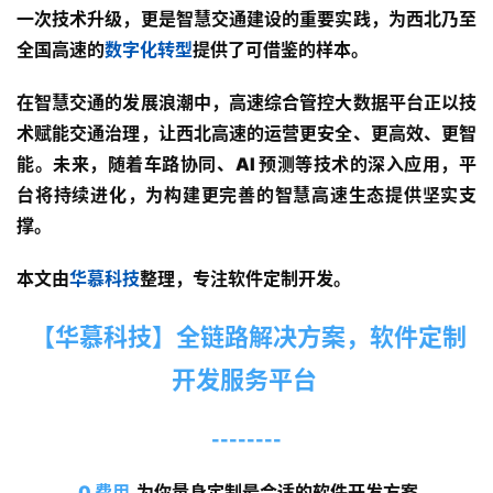
慕
一次技术升级，更是智慧交通建设的重要实践，为西北乃至
登录
注册
全国高速的
数字化转型
提供了可借鉴的样本。
联
系
在智慧交通的发展浪潮中，高速综合管控大数据平台正以技
我
术赋能交通治理，让西北高速的运营更安全、更高效、更智
们
能。未来，随着车路协同、AI 预测等技术的深入应用，平
台将持续进化，为构建更完善的智慧高速生态提供坚实支
撑。
4
本文由
华慕科技
整理，专注软件定制开发。
0
【华慕科技】全链路解决方案
，软件定制
0
-
开发服务平台
8
--------
5
0 费用
 为你量身定制最合适的软件开发方案
5