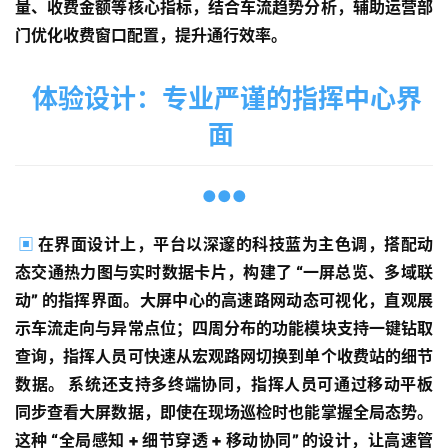
量、收费金额等核心指标，结合车流趋势分析，辅助运营部
门优化收费窗口配置，提升通行效率。
体验设计：专业严谨的指挥中心界
面
●●●
▣
在界面设计上，平台以深邃的科技蓝为主色调，搭配动
态交通热力图与实时数据卡片，构建了 “一屏总览、多域联
首
动” 的指挥界面。大屏中心的高速路网动态可视化，直观展
页
示车流走向与异常点位；四周分布的功能模块支持一键钻取
查询，指挥人员可快速从宏观路网切换到单个收费站的细节
服
数据。 系统还支持多终端协同，指挥人员可通过移动平板
务
同步查看大屏数据，即使在现场巡检时也能掌握全局态势。
这种 “全局感知 + 细节穿透 + 移动协同” 的设计，让高速管