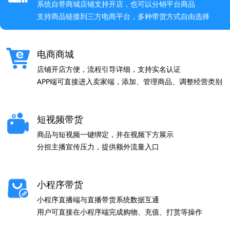
卫先生
175****7475
评估成功
系统自带商城店铺支持开店，也可以分销平台商品
支持商品链接到三方电商平台，多种带货方式自由选择
戚女士
182****2210
评估成功
柏女士
177****1155
评估成功
电商商城
花女士
135****9486
评估成功
店铺开店方便，流程引导详细，支持实名认证
杨女士
134****9106
评估成功
APP端可直接进入卖家端，添加、管理商品、调整经营类别
水女士
172****5724
评估成功
冯先生
170****3622
评估成功
短视频带货
蒋先生
176****6073
评估成功
商品与短视频一键绑定，并在视频下方展示
分担主播宣传压力，提供额外流量入口
花女士
186****9760
评估成功
柏女士
134****9886
评估成功
小程序带货
王先生
175****6367
评估成功
小程序直播端与直播带货系统数据互通
鲁女士
174****5797
评估成功
用户可直接在小程序端完成购物、充值、打赏等操作
水先生
171****5225
评估成功