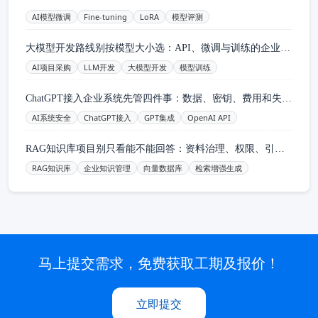
赵女士
132****8030
评估成功
AI模型微调
Fine-tuning
LoRA
模型评测
杨女士
188****3171
评估成功
大模型开发路线别按模型大小选：API、微调与训练的企业预
凤先生
176****4109
评估成功
算边界和验收方法
AI项目采购
LLM开发
大模型开发
模型训练
赵女士
175****6729
评估成功
ChatGPT接入企业系统先管四件事：数据、密钥、费用和失败
范女士
180****1638
评估成功
回退怎么验收
AI系统安全
ChatGPT接入
GPT集成
OpenAI API
许先生
187****4830
评估成功
RAG知识库项目别只看能不能回答：资料治理、权限、引用
王女士
132****6606
评估成功
和更新成本怎么验收
RAG知识库
企业知识管理
向量数据库
检索增强生成
昌先生
131****6044
评估成功
陈先生
180****7276
评估成功
云先生
183****9541
评估成功
马上提交需求，免费获取工期及报价！
秦先生
132****2322
评估成功
华女士
174****9383
评估成功
立即提交
韦女士
185****9738
评估成功