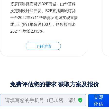
婆罗雨淋微商货源B2B商城，由华慕科
韩先生
138****5141
评估成功
施先生
180****9862
评估成功
技定制设计和开发。B2B直播商城订货
褚女士
132****3354
评估成功
张女士
177****7619
评估成功
平台2022年双11帮助婆罗雨淋实现直播
赵女士
132****8030
评估成功
线上订货订单超过100万，销售额同比
苏先生
137****9665
评估成功
杨女士
188****3171
评估成功
2021年增长2315%。
吕先生
170****9494
评估成功
凤先生
176****4109
评估成功
蒋先生
178****3981
评估成功
了解详情
赵女士
175****6729
评估成功
马女士
175****3790
评估成功
范女士
180****1638
评估成功
陈先生
170****9780
评估成功
许先生
187****4830
评估成功
魏先生
175****3565
评估成功
王女士
132****6606
评估成功
马先生
187****6506
评估成功
免费评估您的需求 获取方案及报价
昌先生
131****6044
评估成功
韩先生
138****5141
评估成功
陈先生
180****7276
评估成功
褚女士
132****3354
评估成功
立即
云先生
183****9541
评估成功
评估