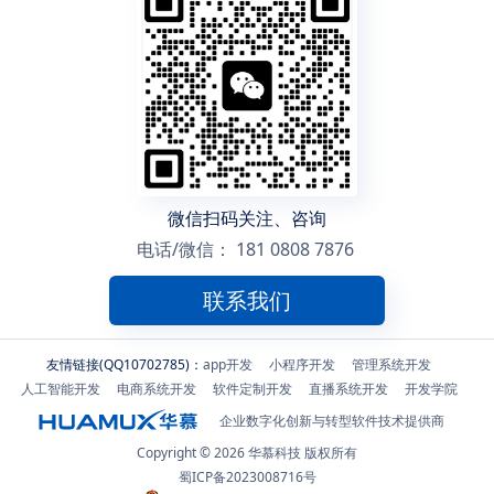
杨女士
134****9106
评估成功
水女士
172****5724
评估成功
冯先生
170****3622
评估成功
蒋先生
176****6073
评估成功
花女士
186****9760
评估成功
柏女士
134****9886
评估成功
微信扫码关注、咨询
电话/微信：
181 0808 7876
王先生
175****6367
评估成功
鲁女士
174****5797
评估成功
联系我们
水先生
171****5225
评估成功
友情链接(QQ10702785)：
app开发
小程序开发
管理系统开发
孙女士
135****6510
评估成功
人工智能开发
电商系统开发
软件定制开发
直播系统开发
开发学院
郎女士
170****4808
评估成功
企业数字化创新与转型软件技术提供商
施先生
137****5373
评估成功
Copyright © 2026 华慕科技 版权所有
蜀ICP备2023008716号