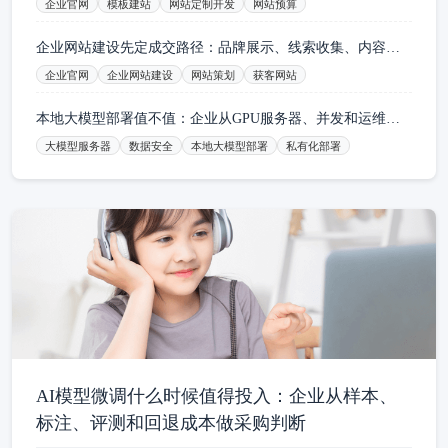
三年总成本应该怎么选
企业官网
模板建站
网站定制开发
网站预算
陈女士
177****7240
评估成功
企业网站建设先定成交路径：品牌展示、线索收集、内容运
施先生
180****9862
评估成功
营和后台应该如何规划
企业官网
企业网站建设
网站策划
获客网站
张女士
177****7619
评估成功
本地大模型部署值不值：企业从GPU服务器、并发和运维看
苏先生
137****9665
评估成功
三年总成本与验收
大模型服务器
数据安全
本地大模型部署
私有化部署
吕先生
170****9494
评估成功
蒋先生
178****3981
评估成功
马女士
175****3790
评估成功
陈先生
170****9780
评估成功
魏先生
175****3565
评估成功
马先生
187****6506
评估成功
韩先生
138****5141
评估成功
AI模型微调什么时候值得投入：企业从样本、
褚女士
132****3354
评估成功
标注、评测和回退成本做采购判断