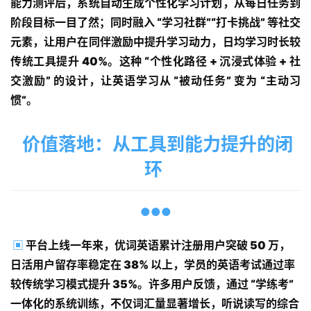
能力测评后，系统自动生成个性化学习计划，从每日任务到
解
阶段目标一目了然；同时融入 “学习社群”“打卡挑战” 等社交
决
元素，让用户在同伴激励中提升学习动力，日均学习时长较
方
传统工具提升 40%。这种 “个性化路径 + 沉浸式体验 + 社
案
交激励” 的设计，让英语学习从 “被动任务” 变为 “主动习
惯”。
经
典
案
价值落地：从工具到能力提升的闭
例
环
开
发
●●●
学
院
▣
平台上线一年来，优词英语累计注册用户突破 50 万，
日活用户留存率稳定在 38% 以上，学员的英语考试通过率
关
较传统学习模式提升 35%。许多用户反馈，通过 “学练考” 
于
一体化的系统训练，不仅词汇量显著增长，听说读写的综合
华