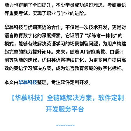
能力也得到了全面提升，不少学员成功通过雅思、考研英语
慕
等重要考试，实现了职业与学业的进阶。
登录
注册
联
华慕科技与优词英语的合作，不仅是一次技术开发，更是对
系
语言教育数字化的深度探索。它证明了 “学练考一体化” 的
我
模式，能够有效解决英语学习的场景割裂问题，为用户构建
们
起完整的能力提升闭环。未来，随着 AI 智能助教、口语评
测等功能的迭代，优词英语将持续进化，为更多用户提供高
效的英语学习解决方案，成为语言教育领域的数字化标杆。
4
0
本文由
华慕科技
整理，专注软件定制开发。
0
【华慕科技】全链路解决方案
，软件定制
-
开发服务平台
8
5
--------