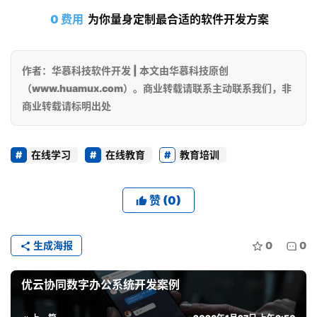
5
0 费用
 为你量身定制最合适的软件开发方案
-
0
作者：华慕科技软件开发 | 本文由华慕科技原创
0
（www.huamux.com）。商业转载请联系主动联系我们，非
商业转载请标明出处
6
5
在线学习
在线教育
教育培训
赞
(0)
生成海报
0
0
优云协同数字办公系统开发案例