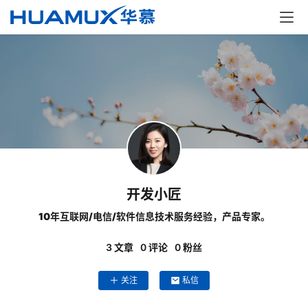
解
决
方
案
经
典
案
例
开发小匠
开
10年互联网/电信/软件信息技术服务经验，产品专家。
发
学
3
文章
0
评论
0
粉丝
院
关注
私信
关