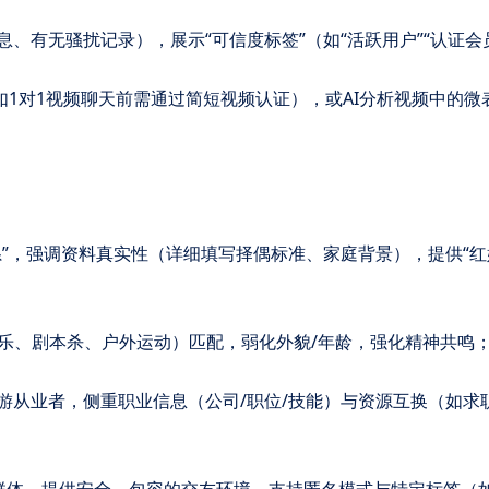
消息、有无骚扰记录），展示“可信度标签”（如“活跃用户”“认证会
能（如1对1视频聊天前需通过简短视频认证），或AI分析视频中的微
期关系”，强调资料真实性（详细填写择偶标准、家庭背景），提供“
如音乐、剧本杀、户外运动）匹配，弱化外貌/年龄，强化精神共鸣
下游从业者，侧重职业信息（公司/职位/技能）与资源互换（如求
：针对性少数群体，提供安全、包容的交友环境，支持匿名模式与特定标签（