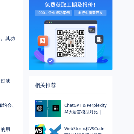
务。其功
同过滤
相关推荐
>
（如约会、
ChatGPT & Perplexity
AI大语言模型对比 |
华慕科技
>
WebStorm和VSCode
求的用