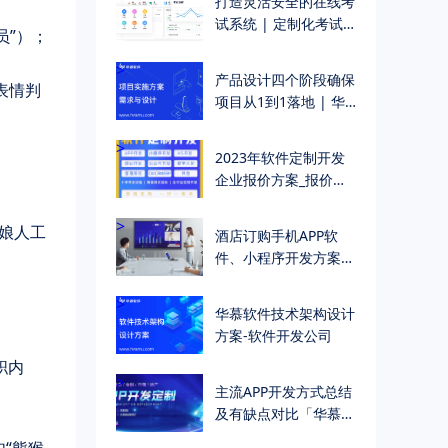
打造灵活安全的在线考
试系统 | 定制化考试
员”）；
管理解决方案
>
产品设计四个阶段确保
表情判
项目从1到1落地 | 华
慕科技
>
2023年软件定制开发
企业报价方案_报价单
（附真实报价示例）
>
红娘人工
酒店订购手机APP软
件、小程序开发方案
（一站式酒店订购入住
解决方案）
>
；
华慕软件技术架构设计
方案-软件开发公司
职内
>
主流APP开发方式总结
及有缺点对比「华慕软
件公司」
如“熊猴