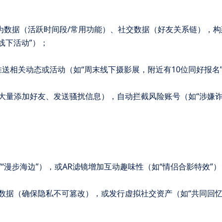
）、行为数据（活跃时间段/常用功能）、社交数据（好友关系链），
线下活动”）；
焙”）推送相关动态或活动（如“周末线下摄影展，附近有10位同好报名
间内大量添加好友、发送骚扰信息），自动拦截风险账号（如“涉嫌诈
看电影”“漫步海边”），或AR滤镜增加互动趣味性（如“情侣合影特效”
身份数据（确保隐私不可篡改），或发行虚拟社交资产（如“共同回