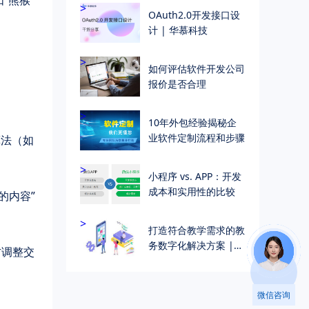
>
OAuth2.0开发接口设
计 | 华慕科技
>
如何评估软件开发公司
报价是否合理
>
10年外包经验揭秘企
业软件定制流程和步骤
算法（如
>
小程序 vs. APP：开发
成本和实用性的比较
的内容”
>
打造符合教学需求的教
务数字化解决方案 |
方调整交
个性化教学管理解决方
案
微信咨询