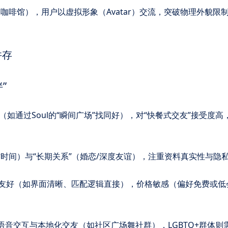
吧、咖啡馆），用户以虚拟形象（Avatar）交流，突破物理外貌限
并存
​
趣味性（如通过Soul的“瞬间广场”找同好），对“快餐式交友”接受度
”（节省时间）与“长期关系”（婚恋/深度友谊），注重资料真实性与隐
软件更友好（如界面清晰、匹配逻辑直接），价格敏感（偏好免费或低
字体、语音交互与本地化交友（如社区广场舞社群），LGBTQ+群体则