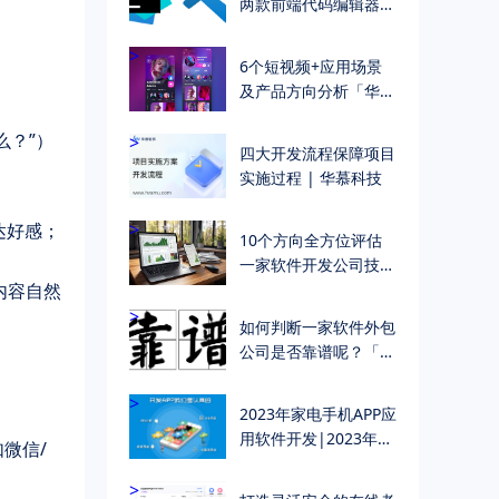
两款前端代码编辑器，
到底哪个好 | 华慕科
技
>
6个短视频+应用场景
及产品方向分析「华慕
科技 软件开发公司」
么？”）
>
四大开发流程保障项目
实施过程 | 华慕科技
>
达好感；
10个方向全方位评估
一家软件开发公司技术
内容自然
能力
>
如何判断一家软件外包
公司是否靠谱呢？「华
慕软件定制开发」
>
2023年家电手机APP应
用软件开发|2023年家
微信/
电小程序开发主要功能
明细
>