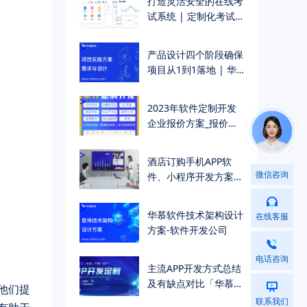
打造灵活安全的在线考
试系统 | 定制化考试
管理解决方案
>
产品设计四个阶段确保
项目从1到1落地 | 华
慕科技
>
2023年软件定制开发
企业报价方案_报价单
（附真实报价示例）
>
酒店订购手机APP软
微信咨询
件、小程序开发方案
（一站式酒店订购入住
解决方案）
>
华慕软件技术架构设计
在线客服
方案-软件开发公司
电话咨询
>
主流APP开发方式总结
及有缺点对比「华慕软
他们提
件公司」
联系我们