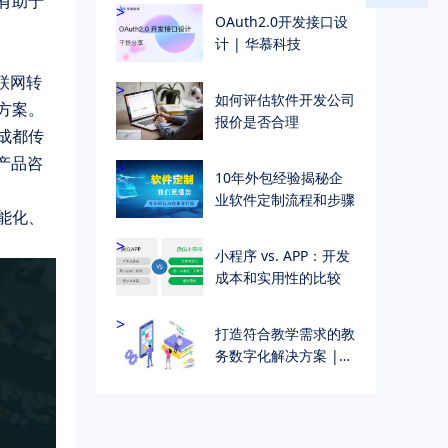
有助于
>
OAuth2.0开发接口设
计 | 华慕科技
联网转
>
如何评估软件开发公司
方案。
报价是否合理
成都传
产品咨
>
10年外包经验揭秘企
业软件定制流程和步骤
能化、
>
小程序 vs. APP：开发
成本和实用性的比较
>
打造符合教学需求的教
务数字化解决方案 |
个性化教学管理解决方
案