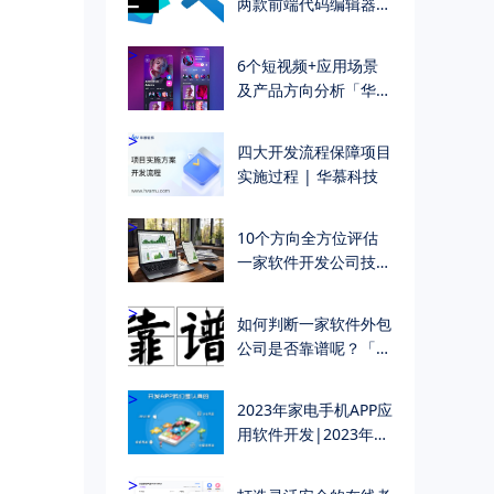
两款前端代码编辑器，
到底哪个好 | 华慕科
技
>
6个短视频+应用场景
及产品方向分析「华慕
科技 软件开发公司」
>
四大开发流程保障项目
实施过程 | 华慕科技
>
10个方向全方位评估
一家软件开发公司技术
能力
>
如何判断一家软件外包
公司是否靠谱呢？「华
慕软件定制开发」
>
2023年家电手机APP应
用软件开发|2023年家
电小程序开发主要功能
明细
>