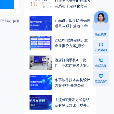
打造灵活安全的在线考
试系统 | 定制化考试
管理解决方案
>
产品设计四个阶段确保
变得轻松便捷
项目从1到1落地 | 华
慕科技
微信咨询
>
2023年软件定制开发
企业报价方案_报价单
在线客服
（附真实报价示例）
>
酒店订购手机APP软
件、小程序开发方案
电话咨询
（一站式酒店订购入住
解决方案）
>
华慕软件技术架构设计
联系我们
方案-软件开发公司
>
主流APP开发方式总结
及有缺点对比「华慕软
件公司」