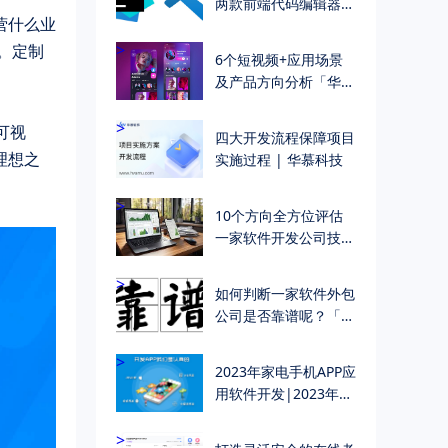
两款前端代码编辑器，
营什么业
到底哪个好 | 华慕科
技
>
。定制
6个短视频+应用场景
及产品方向分析「华慕
科技 软件开发公司」
>
可视
四大开发流程保障项目
理想之
实施过程 | 华慕科技
>
10个方向全方位评估
一家软件开发公司技术
能力
>
如何判断一家软件外包
公司是否靠谱呢？「华
慕软件定制开发」
>
2023年家电手机APP应
用软件开发|2023年家
电小程序开发主要功能
明细
>