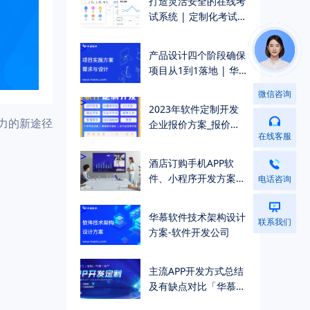
打造灵活安全的在线考
试系统 | 定制化考试
管理解决方案
>
产品设计四个阶段确保
项目从1到1落地 | 华
慕科技
微信咨询
>
2023年软件定制开发
压力的新途径
企业报价方案_报价单
在线客服
（附真实报价示例）
>
酒店订购手机APP软
件、小程序开发方案
电话咨询
（一站式酒店订购入住
解决方案）
>
华慕软件技术架构设计
联系我们
方案-软件开发公司
>
主流APP开发方式总结
及有缺点对比「华慕软
件公司」