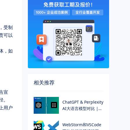
，受制
责可以
体，如
相关推荐
告宣
>
径。
ChatGPT & Perplexity
上用户
AI大语言模型对比 |
华慕科技
>
WebStorm和VSCode