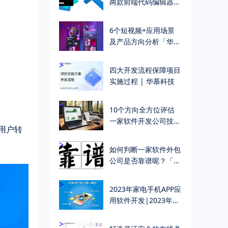
两款前端代码编辑器，
到底哪个好 | 华慕科
技
>
6个短视频+应用场景
及产品方向分析「华慕
科技 软件开发公司」
>
四大开发流程保障项目
实施过程 | 华慕科技
>
10个方向全方位评估
一家软件开发公司技术
用户转
能力
>
如何判断一家软件外包
公司是否靠谱呢？「华
慕软件定制开发」
>
2023年家电手机APP应
用软件开发|2023年家
电小程序开发主要功能
明细
>