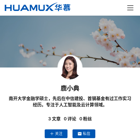
解
决
方
案
经
典
案
例
鹿小典
开
发
南开大学金融学硕士，先后在中信建投、首钢基金有过工作实习
学
经历。专注于人工智能及云计算领域。
院
3
文章
0
评论
0
粉丝
关
关注
私信
于