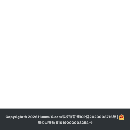
登录
注册
联
系
我
们
4
0
0
-
8
5
Copyright © 2026 HuamuX.com版权所有
蜀ICP备2023008716号
|
川公网安备 51019002008254 号
5