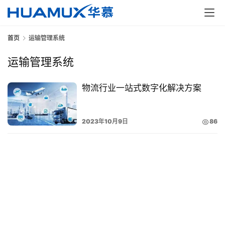
决
方
案
首页
运输管理系统
运输管理系统
经
典
案
物流行业一站式数字化解决方案
例
2023年10月9日
86
开
发
学
院
关
于
华
慕