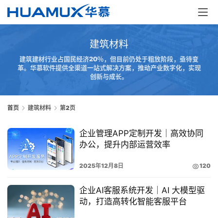
建筑材料
建筑建材行业占国民经济20％，但目前仍处于粗放阶段，亟待变
革。华慕软件提供全渠道一站式解决方案，推动产业数字化，实现
创新与成长。
首
页
首页
建筑材料
第2页
企业管理APP定制开发｜高效协同
服
办公，提升内部运营效率
务
2025年12月8日
120
解
决
企业AI客服系统开发｜AI 大模型驱
方
动，打造高转化智能客服平台
案