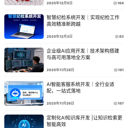
2025年12月5日
164
经
典
智慧纪检系统开发｜实现纪检工作
案
高效精准新跨越
例
2025年12月3日
83
开
企业级AI应用开发｜技术架构搭建
发
与高可用落地全方案
学
院
2025年11月28日
181
关
AI智能客服系统开发｜全行业适
于
配，一站式落地
华
慕
2025年11月26日
167
登录
注册
定制化AI知识库开发 |让知识检索更
联
智能高效
系