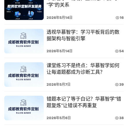
“学”的关系
经
2026年5月14日
16
典
案
透视华慕智学：学习平板背后的数
例
据架构与智能引擎
2026年5月14日
54
开
发
课堂练习不是终点：华慕智学如何
学
让每道题都成为诊断工具？
院
2026年5月7日
39
关
于
错题本记了等于白记？华慕智学“错
华
题复炼”让错误不再重复
慕
登录
注册
2026年5月6日
38
联