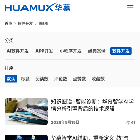
首页
软件开发
第5页
分类
AI软件开发
APP开发
小程序开发
经典案例
软件开发
首
排序
页
默认
标题
阅读数
评论数
点赞数
收藏数
服
务
知识图谱+智能诊断：华慕智学AI学
情分析引擎背后的技术逻辑
解
2026年5月15日
41
决
方
华慕智学AI辅助，重新定义“教”与
案