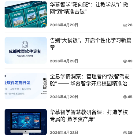
系
华慕智学“靶向班”：让教学从“广撒
我
网”到“精准击破”
们
2026年4月29日
28
告别“大锅饭”，开启个性化学习新篇
4
章
0
2026年4月29日
49
0
全息学情洞察：管理者的“数智驾驶
-
舱” —— 华慕智学开启校园精准治
8
理新视界
2026年4月29日
45
5
华慕智学智慧教研备课：打造学校
5
专属的“数字资产库”
-
2026年4月28日
39
0