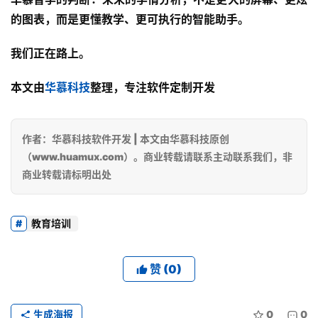
务
的图表，而是
更懂教学、更可执行
的智能助手。
解
我们正在路上。
决
方
本文由
华慕科技
整理，专注软件定制开发
案
经
作者：华慕科技软件开发 | 本文由华慕科技原创
典
（www.huamux.com）。商业转载请联系主动联系我们，非
案
商业转载请标明出处
例
开
教育培训
发
学
赞
(0)
院
关
生成海报
0
0