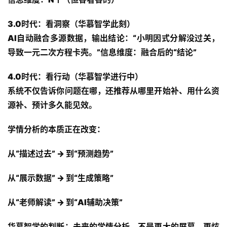
3.0时代：看洞察（华慕智学此刻）
AI自动融合多源数据，输出结论：“小明因式分解没过关，
导致一元二次方程卡壳。”信息维度：融合后的“结论”
4.0时代：看行动（华慕智学进行中）
系统不仅告诉你问题在哪，还推荐从哪里开始补、用什么资
源补、预计多久能见效。
学情分析的本质正在改变：
从“描述过去” → 到“预测趋势”
首
从“展示数据” → 到“生成策略”
页
从“老师解读” → 到“AI辅助决策”
服
华慕智学的判断
：未来的学情分析，不是更大的屏幕、更炫