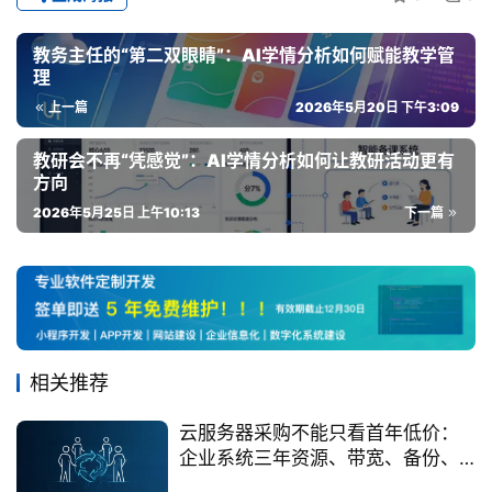
于
华
教务主任的“第二双眼睛”：AI学情分析如何赋能教学管
慕
理
登录
注册
上一篇
2026年5月20日 下午3:09
联
系
教研会不再“凭感觉”：AI学情分析如何让教研活动更有
方向
我
们
2026年5月25日 上午10:13
下一篇
4
0
相关推荐
0
-
云服务器采购不能只看首年低价：
企业系统三年资源、带宽、备份、
8
安全与运维总成本拆解