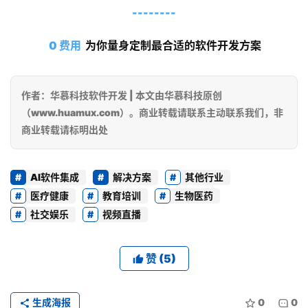
5
--------
5
0 费用
 为你量身定制最合适的软件开发方案
-
0
作者：华慕科技软件开发 | 本文由华慕科技原创
0
（www.huamux.com）。商业转载请联系主动联系我们，非
6
商业转载请标明出处
5
AI软件集成
解决方案
其他行业
医疗健康
教育培训
生物医药
社交娱乐
视频直播
赞
(5)
生成海报
0
0