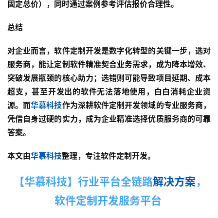
于
固定总价），同时通过案例参考评估报价合理性。
华
慕
总结
登录
注册
联
对企业而言，软件定制开发是数字化转型的关键一步，选对
系
服务商，能让定制软件精准契合业务需求，成为降本增效、
我
突破发展瓶颈的核心助力；选错则可能导致项目延期、成本
们
超支，甚至开发出的软件无法落地使用，白白消耗企业资
源。而
华慕科技
作为深耕软件定制开发领域的专业服务商，
凭借自身过硬的实力，成为企业精准选择优质服务商的可靠
4
答案。
0
本文由
华慕科技
整理，专注软件定制开发。
0
【华慕科技】行业平台全链路
解决方案
，
-
软件定制开发服务平台
8