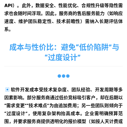
API）。此外，数据安全、性能优化、合规性升级等隐性需
解
求也会随时间浮现。因此，服务商的售后服务能力（如响应
决
速度、维护团队稳定性、技术前瞻性）需纳入长期评估体
方
系。
案
成本与性价比：避免“低价陷阱”与
经
典
“过度设计”
案
例
●●●
开
▣
软件开发成本受技术复杂度、团队经验、开发周期等多
发
因素影响。部分服务商通过低价竞标吸引客户，却在后期以
学
院
“需求变更”“技术难点”为由追加费用；另一些团队则倾向于
“过度设计”，使用复杂架构抬高成本。企业需明确预算范
关
围，并要求服务商提供透明化的报价模型（如按人天计费或