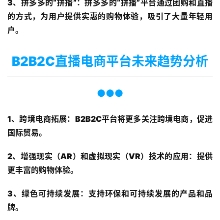
案
3、拼多多的“拼播”
：拼多多的“拼播”平台通过团购和直播
例
的方式，为用户提供实惠的购物体验，吸引了大量年轻用
户。
开
发
B2B2C直播电商平台未来趋势分析
学
院
●●●
关
于
1、跨境电商拓展
：B2B2C平台将更多关注跨境电商，促进
华
国际贸易。
慕
登录
注册
2、增强现实（AR）和虚拟现实（VR）技术的应用
：提供
联
更丰富的购物体验。
系
我
3、绿色可持续发展
：支持环保和可持续发展的产品和品
们
牌。