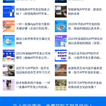
>
>
跨境电商APP开发定制多少
智能家电APP开发：家居控
钱？（跨境电商APP开发定
制的未来
制成本及费用多少？）
>
>
一对一直播App开发方案和
2023年手机APP开发的现
关键步骤（从设计到应用商
状、面临的挑战以及未来的
店）
发展趋势
>
>
微信小程序将率先引爆社交
2023年游戏陪玩APP潜在价
购物
值以及面临的挑战（深度解
析）
>
>
2023年购物APP开发公司有
美妆行业手机APP软件开
哪些（购物APP开发公司排
发、小程序开发主要功能介
名较高公司有哪些）
绍（详细功能清单）
>
>
花艺学习APP软件 - 提升生
改善医患互动与提升服务质
活品味的花卉艺术学习方式
量：医疗APP开发的关键作
用
>
>
技术创新和用户体验：一对
茶艺学习APP软件的开发如
一直播APP开发公司的成功
何推动茶文化的传播？
之道