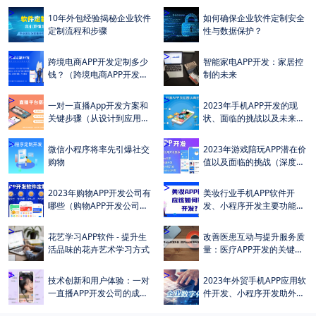
>
>
10年外包经验揭秘企业软件
如何确保企业软件定制安全
定制流程和步骤
性与数据保护？
>
>
跨境电商APP开发定制多少
智能家电APP开发：家居控
钱？（跨境电商APP开发定
制的未来
制成本及费用多少？）
>
>
一对一直播App开发方案和
2023年手机APP开发的现
关键步骤（从设计到应用商
状、面临的挑战以及未来的
店）
发展趋势
>
>
微信小程序将率先引爆社交
2023年游戏陪玩APP潜在价
购物
值以及面临的挑战（深度解
析）
>
>
2023年购物APP开发公司有
美妆行业手机APP软件开
哪些（购物APP开发公司排
发、小程序开发主要功能介
名较高公司有哪些）
绍（详细功能清单）
>
>
花艺学习APP软件 - 提升生
改善医患互动与提升服务质
活品味的花卉艺术学习方式
量：医疗APP开发的关键作
用
>
>
技术创新和用户体验：一对
2023年外贸手机APP应用软
一直播APP开发公司的成功
件开发、小程序开发助外贸
之道
企业数字化转型与升级