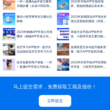
一对一直播App开发方案和
2023年手机APP开发的现
关键步骤（从设计到应用商
状、面临的挑战以及未来的
店）
发展趋势
>
>
微信小程序将率先引爆社交
2023年游戏陪玩APP潜在价
购物
值以及面临的挑战（深度解
析）
>
>
2023年购物APP开发公司有
美妆行业手机APP软件开
哪些（购物APP开发公司排
发、小程序开发主要功能介
名较高公司有哪些）
绍（详细功能清单）
>
>
花艺学习APP软件 - 提升生
改善医患互动与提升服务质
活品味的花卉艺术学习方式
量：医疗APP开发的关键作
用
>
>
技术创新和用户体验：一对
2023年外贸手机APP应用软
一直播APP开发公司的成功
件开发、小程序开发助外贸
之道
企业数字化转型与升级
马上提交需求，免费获取工期及报价！
立即提交