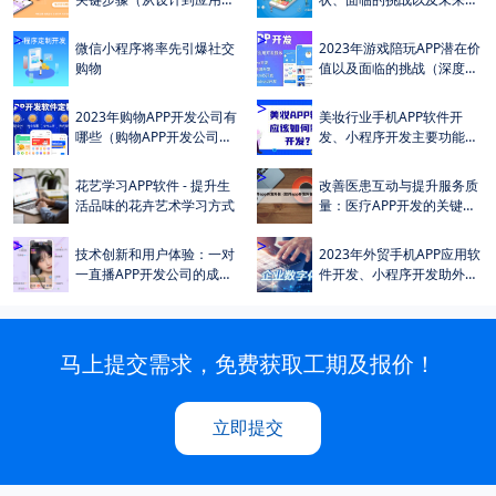
店）
发展趋势
>
>
微信小程序将率先引爆社交
2023年游戏陪玩APP潜在价
购物
值以及面临的挑战（深度解
析）
>
>
2023年购物APP开发公司有
美妆行业手机APP软件开
哪些（购物APP开发公司排
发、小程序开发主要功能介
名较高公司有哪些）
绍（详细功能清单）
>
>
花艺学习APP软件 - 提升生
改善医患互动与提升服务质
活品味的花卉艺术学习方式
量：医疗APP开发的关键作
用
>
>
技术创新和用户体验：一对
2023年外贸手机APP应用软
一直播APP开发公司的成功
件开发、小程序开发助外贸
之道
企业数字化转型与升级
马上提交需求，免费获取工期及报价！
立即提交