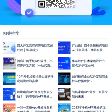
相关推荐
>
>
四大开发流程保障项目实施
产品设计四个阶段确保项目
过程 | 华慕科技
从1到1落地 | 华慕科技
>
>
酒店订购手机APP软件、小
华慕软件技术架构设计方
程序开发方案（一站式酒店
案-软件开发公司
订购入住解决方案）
>
>
10年外包经验揭秘企业软件
如何确保企业软件定制安全
定制流程和步骤
性与数据保护？
>
>
跨境电商APP开发定制多少
智能家电APP开发：家居控
钱？（跨境电商APP开发定
制的未来
制成本及费用多少？）
>
>
一对一直播App开发方案和
2023年手机APP开发的现
关键步骤（从设计到应用商
状、面临的挑战以及未来的