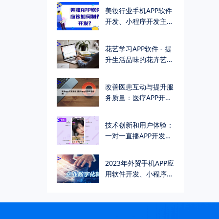
哪些）
>
美妆行业手机APP软件
开发、小程序开发主要
功能介绍（详细功能清
单）
>
花艺学习APP软件 - 提
升生活品味的花卉艺术
学习方式
>
改善医患互动与提升服
务质量：医疗APP开发
的关键作用
>
技术创新和用户体验：
一对一直播APP开发公
司的成功之道
>
2023年外贸手机APP应
用软件开发、小程序开
发助外贸企业数字化转
型与升级