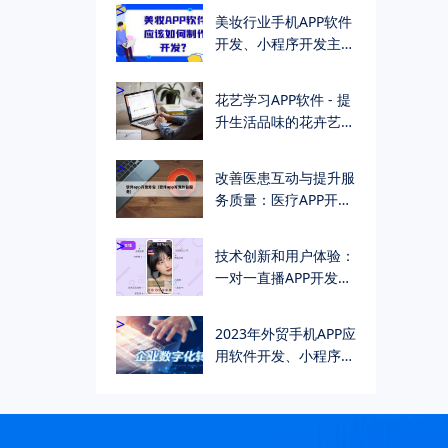
哪些）
>
美妆行业手机APP软件
开发、小程序开发主要
功能介绍（详细功能清
单）
>
花艺学习APP软件 - 提
升生活品味的花卉艺术
学习方式
>
改善医患互动与提升服
务质量：医疗APP开发
的关键作用
>
技术创新和用户体验：
一对一直播APP开发公
司的成功之道
>
2023年外贸手机APP应
用软件开发、小程序开
发助外贸企业数字化转
型与升级