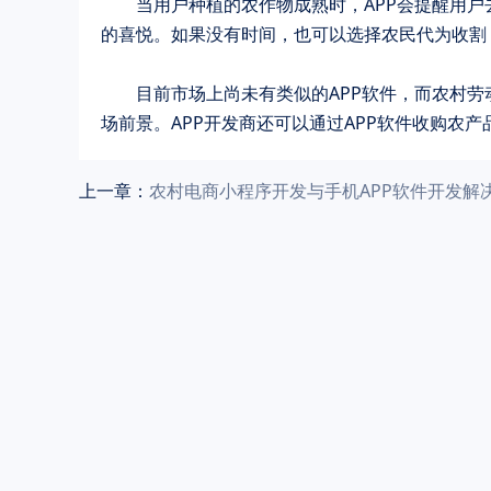
	当用户种植的农作物成熟时，APP会提醒用户去收获自己的农产品。用户可以选择参加农产品的收获工作，体验丰收
的喜悦。如果没有时间，也可以选择农民代为收割
	目前市场上尚未有类似的APP软件，而农村劳动体验是一种新颖的生活方式，吸引着众多用户的兴趣，具有广阔的市
场前景。APP开发商还可以通过APP软件收购农
上一章：
农村电商小程序开发与手机APP软件开发解决方案（最