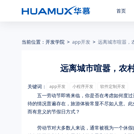
首页
当前位置：
开发学院
>
app开发
>
远离城市喧嚣，
远离城市喧嚣，农村
关键词：
app开发
小程序开发
软件定制开发
	五一劳动节即将来临，你是否在考虑如何度过这个小长假？节假日时，许多人纷纷选择出游，导致游客众多、排队等
待的情况普遍存在，旅游体验常显不尽如人意。此
而有意义的节假日方式？
	劳动节对大多数人来说，通常被视为一个休假的机会。然而，对于农民来说，五一劳动节却是农事繁忙的“农忙”季节。