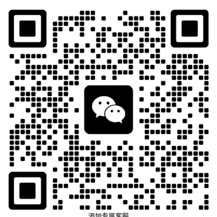
登录
注册
联
系
我
们
4
0
0
-
8
5
5
添加专属客服