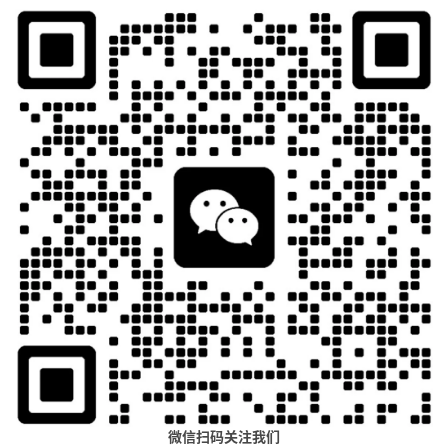
决
方
案
经
典
案
例
开
发
学
院
关
于
华
慕
微信扫码关注我们