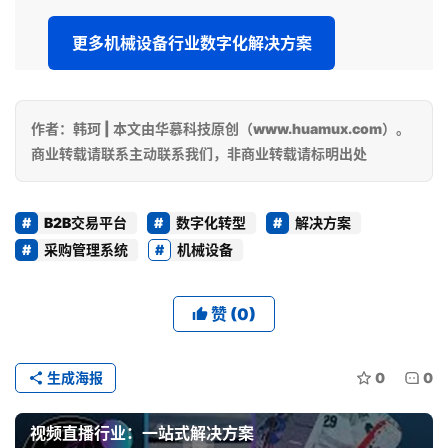
更多机械设备行业数字化解决方案
作者：韩珂 | 本文由华慕科技原创（www.huamux.com）。
商业转载请联系主动联系我们，非商业转载请标明出处
B2B交易平台
数字化转型
解决方案
采购管理系统
机械设备
赞
(0)
生成海报
0
0
视频直播行业：一站式解决方案