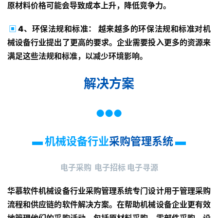
原材料价格可能会导致成本上升，降低竞争力。
▣
4、
环保法规和标准：
 越来越多的环保法规和标准对机
械设备行业提出了更高的要求。企业需要投入更多的资源来
满足这些法规和标准，以减少环境影响。
解决方案
●●●
▬ 
机械设备行业
采购管理系统
 ▬
电子采购  电子招标 电子寻源
华慕软件机械设备行业采购管理系统专门设计用于管理采购
流程和供应链的软件解决方案。在帮助机械设备企业更有效