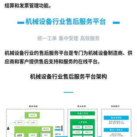
5
结算和发票管理功能。
5
▬ 
机械设备行业
售后服务
平台
▬
-
0
统一工单  集中受理  高效服务
0
机械设备行业的售后服务平台是专门为机械设备制造商、供
6
应商和客户提供售后支持和服务的在线平台。
5
机械设备行业售后服务平台架构
——