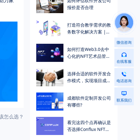
助力家
如何评估软件开发公司
报价是否合理
>
打造符合教学需求的教
务数字化解决方案 |
个性化教学管理解决方
微信咨询
案
>
如何打造Web3.0去中
心化的NFT艺术品管理
在线客服
与交易系统 | 华慕科
技
>
选择合适的软件开发合
作模式，实现项目成功
电话咨询
交付
>
成都软件定制开发公司
联系我们
有哪些?
 该怎么选？
>
看完这四个点再确认是
否选择Conflux NFT作
为产品上链平台 | 华