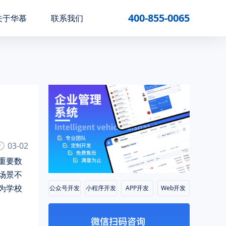
400-855-0065
关于华慕
联系我们
03-02
重要数
场景不
为学校
公众号开发
小程序开发
APP开发
Web开发