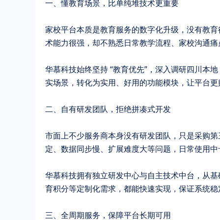
一、懂教育场景，比单纯堆技术更重要
家校平台本质是教育服务的数字化升级，没有教育
术能力很强，却不熟悉日常教学流程、家校沟通痛
华慕科技始终坚持 “教育优先”，深入调研四川本地
实场景，转化为实用、好用的功能模块，让平台更
二、自有研发团队，拒绝拼凑式开发
市面上不少服务商本身没有研发团队，只是采购第
定、数据同步慢、扩展难度大等问题，日常使用中
华慕科技拥有独立研发中心与自主技术中台，从基
育积分等定制化需求，都能快速实现，保证系统稳
三、全周期服务，保障平台长期可用