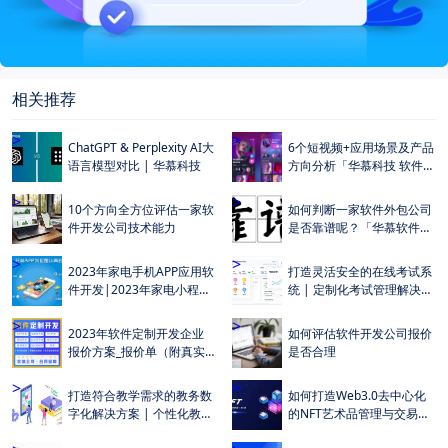
相关推荐
>
>
ChatGPT & Perplexity AI大
6个短视频+应用场景及产品
语言模型对比 | 华慕科技
方向分析「华慕科技 软件开
发公司」
>
>
10个方向全方位评估一家软
如何判断一家软件外包公司
件开发公司技术能力
是否靠谱呢？「华慕软件定
制开发」
>
>
2023年家电手机APP应用软
打造灵活安全的在线考试系
件开发|2023年家电小程序
统 | 定制化考试管理解决方
开发主要功能明细
案
>
>
2023年软件定制开发企业
如何评估软件开发公司报价
报价方案_报价单（附真实
是否合理
报价示例）
>
>
打造符合教学需求的教务数
如何打造Web3.0去中心化
字化解决方案 | 个性化教学
的NFT艺术品管理与交易系
管理解决方案
统 | 华慕科技