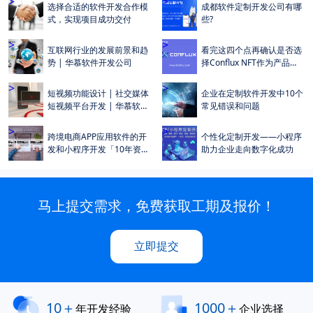
>
>
选择合适的软件开发合作模
成都软件定制开发公司有哪
式，实现项目成功交付
些?
>
>
互联网行业的发展前景和趋
看完这四个点再确认是否选
势 | 华慕软件开发公司
择Conflux NFT作为产品上
链平台 | 华慕科技
>
>
短视频功能设计 | 社交媒体
企业在定制软件开发中10个
短视频平台开发 | 华慕软件
常见错误和问题
开发公司
>
>
跨境电商APP应用软件的开
个性化定制开发——小程序
发和小程序开发「10年资深
助力企业走向数字化成功
技术团队」
马上提交需求，免费获取工期及报价！
立即提交
10＋
1000＋
年开发经验
企业选择