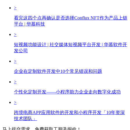
>
看完这四个点再确认是否选择Conflux NFT作为产品上链
平台 | 华慕科技
>
短视频功能设计 | 社交媒体短视频平台开发 | 华慕软件开
发公司
>
企业在定制软件开发中10个常见错误和问题
>
个性化定制开发——小程序助力企业走向数字化成功
>
跨境电商APP应用软件的开发和小程序开发「10年资深
技术团队」
马上提交需求，免费获取工期及报价！