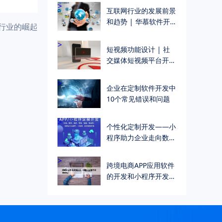
慕科技
>
互联网行业的发展前景
和趋势 | 华慕软件开
行业的崛起
发公司
>
短视频功能设计 | 社
交媒体短视频平台开发
| 华慕软件开发公司
>
企业在定制软件开发中
10个常见错误和问题
>
个性化定制开发——小
程序助力企业走向数字
化成功
>
跨境电商APP应用软件
的开发和小程序开发
「10年资深技术团
队」