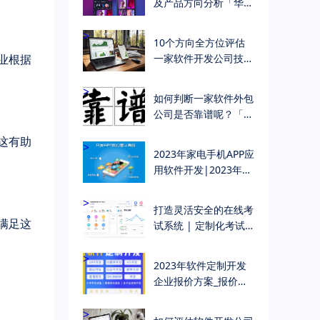
及产品方向分析「华慕
科技 软件开发公司」
>
10个方向全方位评估
业根据
一家软件开发公司技术
能力
>
如何判断一家软件外包
公司是否靠谱呢？「华
慕软件定制开发」
这有助
>
2023年家电手机APP应
用软件开发|2023年家
电小程序开发主要功能
明细
>
打造灵活安全的在线考
满足这
试系统 | 定制化考试
管理解决方案
>
2023年软件定制开发
企业报价方案_报价单
（附真实报价示例）
>