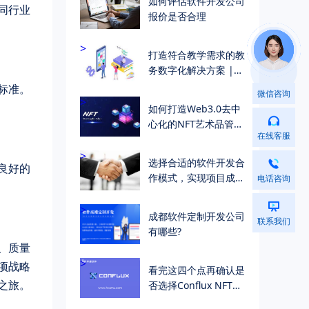
如何评估软件开发公司
同行业
报价是否合理
>
打造符合教学需求的教
务数字化解决方案 |
个性化教学管理解决方
标准。
微信咨询
案
>
如何打造Web3.0去中
心化的NFT艺术品管理
在线客服
与交易系统 | 华慕科
技
>
选择合适的软件开发合
良好的
作模式，实现项目成功
电话咨询
交付
>
成都软件定制开发公司
联系我们
有哪些?
、质量
>
项战略
看完这四个点再确认是
之旅。
否选择Conflux NFT作
为产品上链平台 | 华