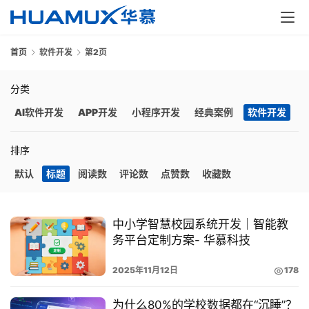
首页
软件开发
第2页
分类
AI软件开发
APP开发
小程序开发
经典案例
软件开发
排序
首
页
默认
标题
阅读数
评论数
点赞数
收藏数
服
务
中小学智慧校园系统开发｜智能教
务平台定制方案- 华慕科技
解
2025年11月12日
178
决
方
为什么80%的学校数据都在“沉睡”？