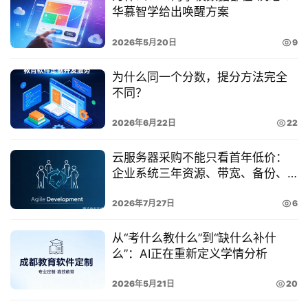
案
华慕智学给出唤醒方案
经
2026年5月20日
9
典
案
为什么同一个分数，提分方法完全
例
不同？
2026年6月22日
22
开
发
云服务器采购不能只看首年低价：
学
企业系统三年资源、带宽、备份、
院
安全与运维总成本拆解
2026年7月27日
6
关
于
从“考什么教什么”到“缺什么补什
华
么”：AI正在重新定义学情分析
慕
登录
注册
2026年5月21日
20
联